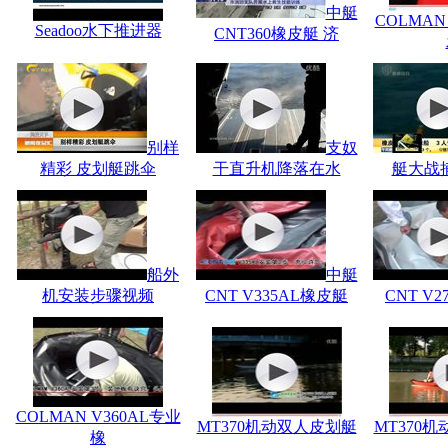
中艇
COLMAN
Seadoo水下推进器
CNT360橡皮艇 济
别样
支奴
精彩 皮划艇跳伞
干直升机降落在水
艇大战捕
船外
中艇
机安装步骤视频
CNT V335AL橡皮艇
CNT V
COLMAN V360AL专业
MT370机动双人皮划艇
MT370
橡