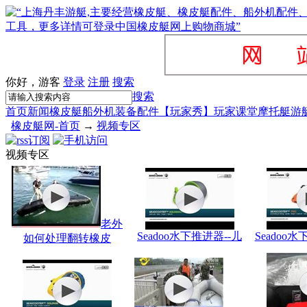
你好，游客
登录
注册
搜索
搜索
首页
新闻
橡皮艇
船外机
装备配件
【玩家秀】
玩家课堂
摩托艇
游
橡皮艇网-首页
→
视频专区
视频专区
老外
Seadoo水下推进器--儿
Seadoo
如何处理翻转橡皮