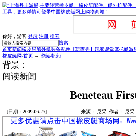
你好，游客
登录
注册
搜索
搜索
首页
新闻
橡皮艇
船外机
装备配件
【玩家秀】
玩家课堂
摩托艇
游
橡皮艇网-首页
→
游艇/帆船
背景：
阅读新闻
Beneteau Firs
[日期：2009-06-25]
来源： 尼采 作者： 尼采