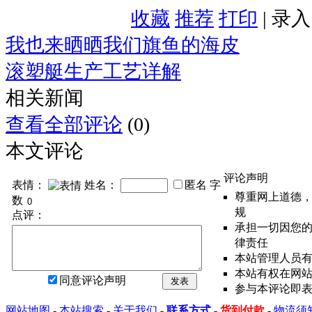
收藏
推荐
打印
| 录
我也来晒晒我们旗鱼的海皮
滚塑艇生产工艺详解
相关新闻
查看全部评论
(0)
本文评论
评论声明
表情：
姓名：
匿名
字
尊重网上道德
数
规
点评：
承担一切因您
律责任
本站管理人员
本站有权在网
同意评论声明
发表
参与本评论即
网站地图
-
本站搜索
-
关于我们
-
联系方式
-
货到付款
-
物流须