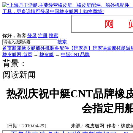
你好，游客
登录
注册
搜索
搜索
首页
新闻
橡皮艇
船外机
装备配件
【玩家秀】
玩家课堂
摩托艇
游
橡皮艇网-首页
→
橡皮艇
→
中艇CNT品牌
背景：
阅读新闻
热烈庆祝中艇CNT品牌橡
会指定用
[日期：2010-04-29]
来源：橡皮艇网 作者：橡皮