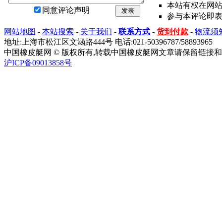
本站有权在网
同意评论声明
发表
参与本评论即
网站地图
-
本站搜索
-
关于我们
-
联系方式
-
货到付款
-
物流须
地址:上海市松江区文涵路444号 电话:021-50396787/58893965
中国橡皮艇网 © 版权所有,转载中国橡皮艇网文章请保留链接和
沪ICP备09013858号