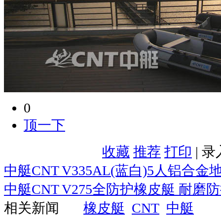
0
顶一下
收藏
推荐
打印
| 
中艇CNT V335AL(蓝白)5人铝合
中艇CNT V275全防护橡皮艇 耐磨
相关新闻
橡皮艇
CNT
中艇