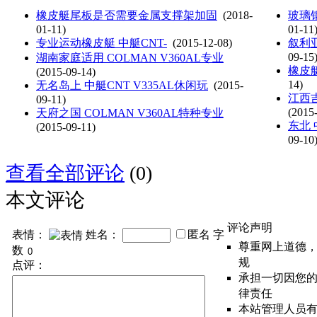
橡皮艇尾板是否需要金属支撑架加固
(2018-
玻璃
01-11)
01-11
专业运动橡皮艇 中艇CNT-
(2015-12-08)
叙利
09-15
湖南家庭适用 COLMAN V360AL专业
橡皮
(2015-09-14)
14)
无名岛上 中艇CNT V335AL休闲玩
(2015-
江西吉
09-11)
(2015
天府之国 COLMAN V360AL特种专业
东北 
(2015-09-11)
09-10
查看全部评论
(0)
本文评论
评论声明
表情：
姓名：
匿名
字
尊重网上道德
数
规
点评：
承担一切因您
律责任
本站管理人员