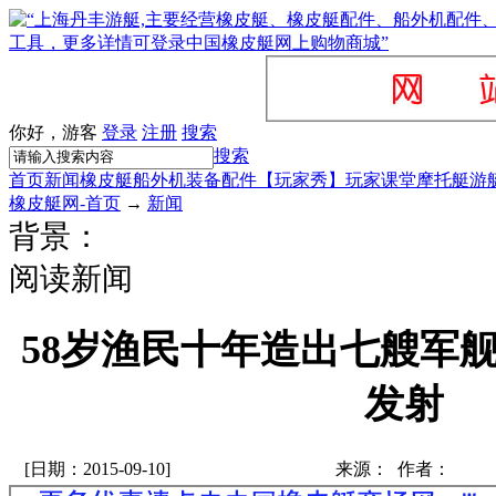
你好，游客
登录
注册
搜索
搜索
首页
新闻
橡皮艇
船外机
装备配件
【玩家秀】
玩家课堂
摩托艇
游
橡皮艇网-首页
→
新闻
背景：
阅读新闻
58岁渔民十年造出七艘军舰
发射
[日期：2015-09-10]
来源： 作者：