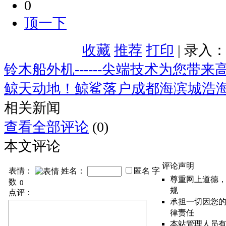
0
顶一下
收藏
推荐
打印
| 录入
铃木船外机------尖端技术为您带
鲸天动地！鲸鲨落户成都海滨城浩
相关新闻
查看全部评论
(0)
本文评论
评论声明
表情：
姓名：
匿名
字
尊重网上道德
数
规
点评：
承担一切因您
律责任
本站管理人员