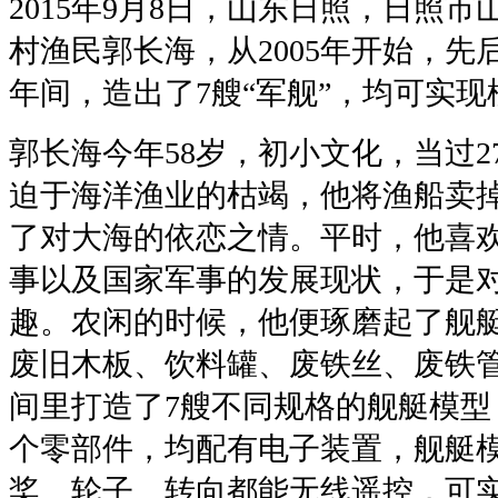
2015年9月8日，山东日照，日照
村渔民郭长海，从2005年开始，先
年间，造出了7艘“军舰”，均可实
郭长海今年58岁，初小文化，当过27
迫于海洋渔业的枯竭，他将渔船卖
了对大海的依恋之情。平时，他喜
事以及国家军事的发展现状，于是
趣。农闲的时候，他便琢磨起了舰
废旧木板、饮料罐、废铁丝、废铁管
间里打造了7艘不同规格的舰艇模型，
个零部件，均配有电子装置，舰艇
桨、轮子、转向都能无线遥控，可