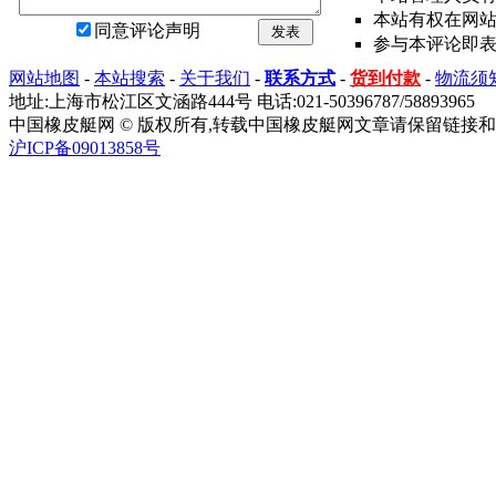
本站有权在网
同意评论声明
发表
参与本评论即
网站地图
-
本站搜索
-
关于我们
-
联系方式
-
货到付款
-
物流须
地址:上海市松江区文涵路444号 电话:021-50396787/58893965
中国橡皮艇网 © 版权所有,转载中国橡皮艇网文章请保留链接和
沪ICP备09013858号