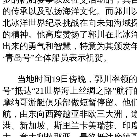
的传承以及弘扬海洋文化。而郭川以
北冰洋世界纪录挑战在向未知海域
的精神。他高度赞扬了郭川在北冰
出来的勇气和智慧，特意为其颁发年
·青岛号”全体船员表示祝贺。
当地时间19日傍晚，郭川率领的船
号”抵达“21世界海上丝绸之路”航
摩纳哥游艇俱乐部做短暂停留。他们1
航，由东向西跨越亚非欧三大洲，
港、新加坡、斯里兰卡美瑞莎、印