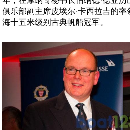
年，在摩纳哥秘书长伯纳德·德亚历
俱乐部副主席皮埃尔·卡西拉吉的率领
海十五米级别古典帆船冠军。