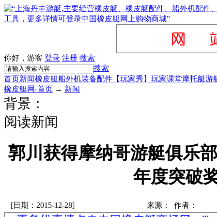
你好，游客
登录
注册
搜索
搜索
首页
新闻
橡皮艇
船外机
装备配件
【玩家秀】
玩家课堂
摩托艇
游
橡皮艇网-首页
→
新闻
背景：
阅读新闻
郭川获得摩纳哥游艇俱乐部2
年度突破
[日期：2015-12-28]
来源： 作者：