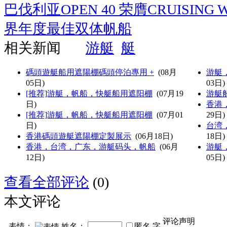
巴伐利亚OPEN 40 荣膺CRUISIN
界年度最佳双体帆船
相关新闻
游艇
艇
碼頭遊艇船用遮陽棚碼頭停泊專用 +
(08月
游艇
05日)
03日)
[推荐]游艇，帆船，快艇船用遮阳棚
(07月19
游艇
日)
香港
[推荐]游艇，帆船，快艇船用遮阳棚
(07月01
29日)
日)
台湾
香港碼頭遊艇遮陽棚定製展示
(06月18日)
18日)
香港，台湾，广东，游艇码头，帆船
(06月
游艇
12日)
05日)
查看全部评论
(0)
本文评论
评论声明
表情：
姓名：
匿名
字