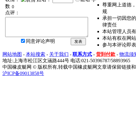
尊重网上道德
数
规
点评：
承担一切因您
律责任
本站管理人员
本站有权在网
同意评论声明
发表
参与本评论即
网站地图
-
本站搜索
-
关于我们
-
联系方式
-
货到付款
-
物流须
地址:上海市松江区文涵路444号 电话:021-50396787/58893965
中国橡皮艇网 © 版权所有,转载中国橡皮艇网文章请保留链接和
沪ICP备09013858号