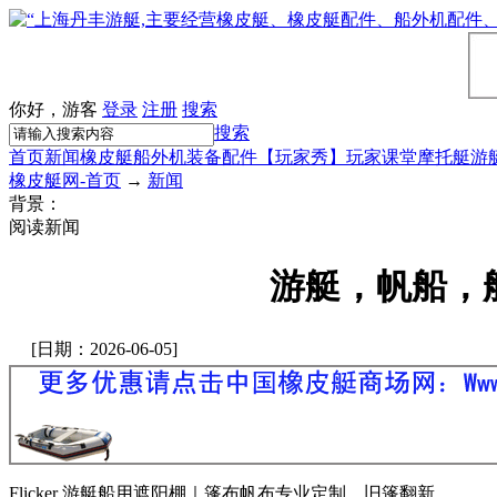
你好，游客
登录
注册
搜索
搜索
首页
新闻
橡皮艇
船外机
装备配件
【玩家秀】
玩家课堂
摩托艇
游
橡皮艇网-首页
→
新闻
背景：
阅读新闻
游艇，帆船，
[日期：2026-06-05]
Flicker 游艇船用遮阳棚｜篷布帆布专业定制、旧篷翻新