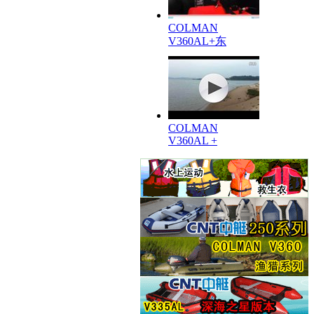
COLMAN
V360AL+东
COLMAN
V360AL +