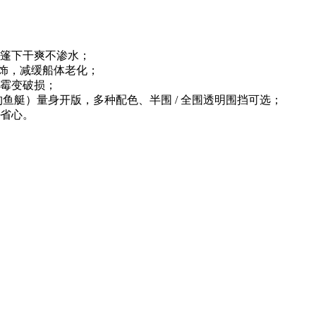
篷下干爽不渗水；
饰，减缓船体老化；
霉变破损；
/ 钓鱼艇）量身开版，多种配色、半围 / 全围透明围挡可选；
省心。