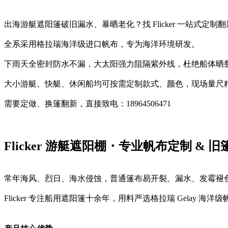
出海游艇遮阳篷破旧漏水、暴晒老化？找 Flicker 一站式定制
全系采用格拉瑞海洋级进口帆布，专为海洋环境研发。
下雨天全密封防水不漏，大太阳强力阻隔紫外线，杜绝船体晒
大小游艇、快艇、休闲船均可按需定制款式、颜色，现场量尺
需要定做、换篷翻新，直接致电：18964506471
Flicker 游艇遮阳棚・专业帆布定制 & 
常年海风、烈日、海水侵蚀，普通篷布易开裂、漏水、发霉褪
Flicker 专注船用遮阳篷十余年，用料严选
格拉瑞 Gelay 海洋级