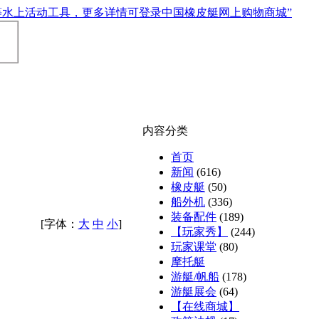
内容分类
首页
新闻
(616)
橡皮艇
(50)
船外机
(336)
装备配件
(189)
[字体：
大
中
小
]
【玩家秀】
(244)
玩家课堂
(80)
摩托艇
游艇/帆船
(178)
游艇展会
(64)
【在线商城】