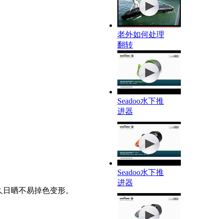
老外如何处理
翻转
Seadoo水下推
进器
Seadoo水下推
进器
久日晒不易掉色变形。