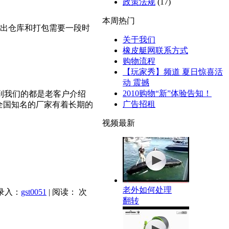
政策法规
(17)
本周热门
进出仓库和打包需要一段时
关于我们
橡皮艇网联系方式
购物流程
【玩家秀】频道 夏日惊喜活
动 震撼
2010购物“新”体验告知！
到我们的都是老客户介绍
广告招租
全国知名的厂家有着长期的
视频最新
老外如何处理
 录入：
gst0051
| 阅读：
次
翻转