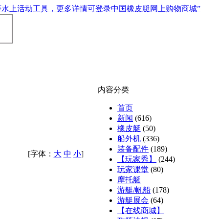
内容分类
首页
新闻
(616)
橡皮艇
(50)
船外机
(336)
装备配件
(189)
[字体：
大
中
小
]
【玩家秀】
(244)
玩家课堂
(80)
摩托艇
游艇/帆船
(178)
游艇展会
(64)
【在线商城】