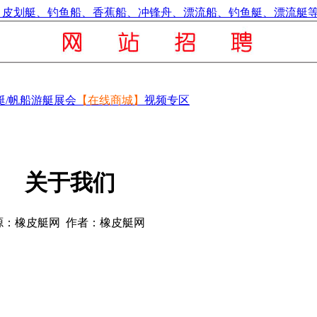
艇/帆船
游艇展会
【在线商城】
视频专区
关于我们
源：橡皮艇网 作者：橡皮艇网