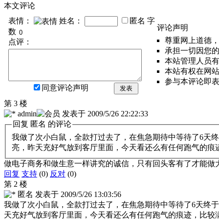
本文评论
表情：
姓名：
匿名
字
评论声明
数
尊重网上道德
点评：
承担一切因您
本站管理人员
本站有权在网
参与本评论即
同意评论声明
发表
第 3 楼
admin
发表于
2009/5/26 22:22:33
回复
匿名
的评论
我做了次小白鼠，全款打过去了，在焦急期待中等待了6天
亮，昨天充好气放到客厅里面，今天看还么有任何跑气的痕
做电子商务和做生意一样讲究的诚信，只有回头客有了才能做
回复
支持
(0)
反对
(0)
第 2 楼
匿名
发表于
2009/5/26 13:03:56
我做了次小白鼠，全款打过去了，在焦急期待中等待了6天终
天充好气放到客厅里面，今天看还么有任何跑气的痕迹，比较