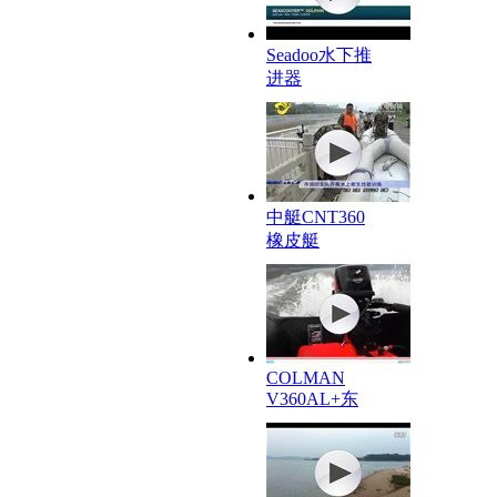
Seadoo水下推
进器
中艇CNT360
橡皮艇
COLMAN
V360AL+东