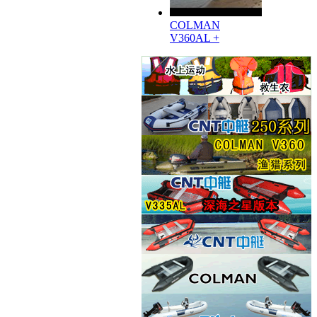
COLMAN
V360AL +