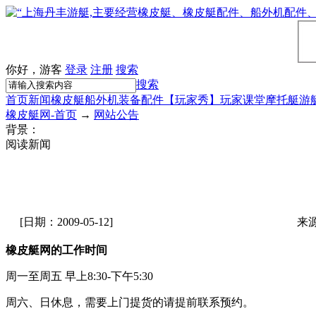
你好，游客
登录
注册
搜索
搜索
首页
新闻
橡皮艇
船外机
装备配件
【玩家秀】
玩家课堂
摩托艇
游
橡皮艇网-首页
→
网站公告
背景：
阅读新闻
[日期：2009-05-12]
来
橡皮艇网的工作时间
周一至周五 早上8:30-下午5:30
周六、日休息，需要上门提货的请提前联系预约。