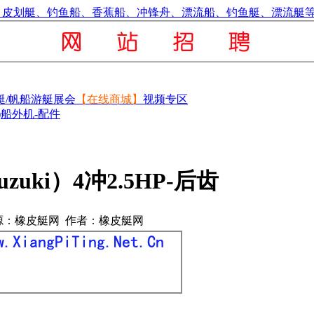
艇/帆船
游艇展会
【在线商城】
视频专区
ki)船外机-配件
zuki）4冲2.5HP-后齿
源：橡皮艇网 作者：橡皮艇网