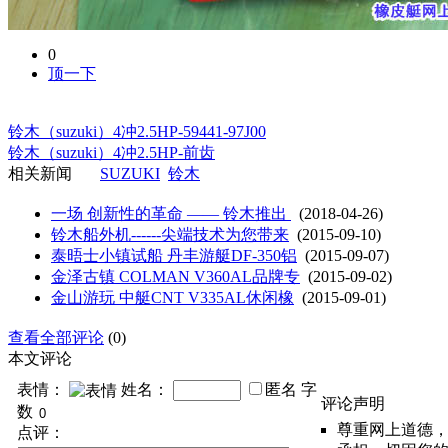
0
顶一下
铃木（suzuki）4冲2.5HP-59441-97J00
铃木（suzuki）4冲2.5HP-前齿
相关新闻
SUZUKI
铃木
一场 创新性的革命 —— 铃木推出
(2018-04-26)
铃木船外机------尖端技术为您带来
(2015-09-10)
泰晤士小镇试船 丹丰游艇DF-350铝
(2015-09-07)
金泽古镇 COLMAN V360AL品牌专
(2015-09-02)
金山游玩 中艇CNT V335AL休闲橡
(2015-09-01)
查看全部评论
(0)
本文评论
表情：
姓名：
匿名
字
评论声明
数
尊重网上道德
点评：