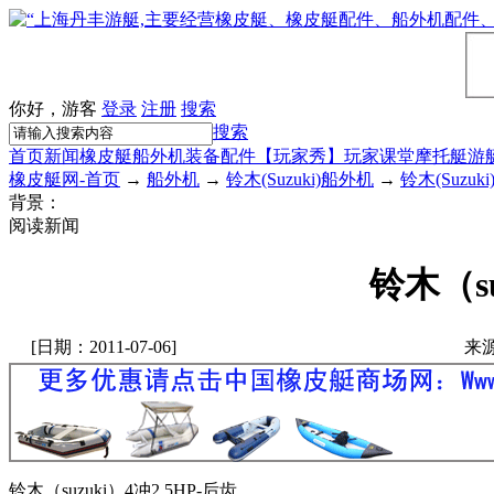
你好，游客
登录
注册
搜索
搜索
首页
新闻
橡皮艇
船外机
装备配件
【玩家秀】
玩家课堂
摩托艇
游
橡皮艇网-首页
→
船外机
→
铃木(Suzuki)船外机
→
铃木(Suzu
背景：
阅读新闻
铃木（su
[日期：2011-07-06]
来
铃木（suzuki）4冲2.5HP-后齿