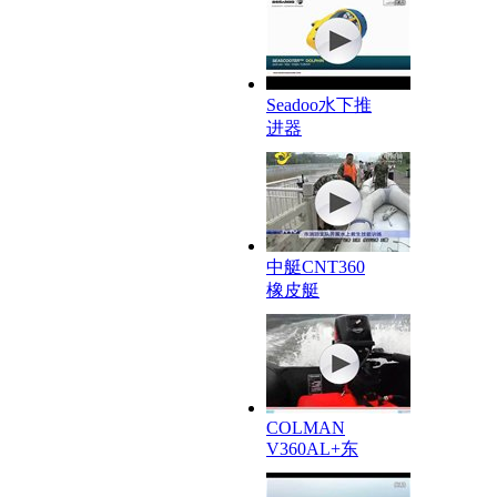
Seadoo水下推
进器
中艇CNT360
橡皮艇
COLMAN
V360AL+东