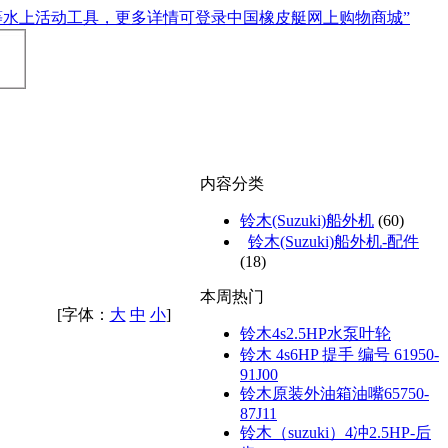
内容分类
铃木(Suzuki)船外机
(60)
铃木(Suzuki)船外机-配件
(18)
本周热门
[字体：
大
中
小
]
铃木4s2.5HP水泵叶轮
铃木 4s6HP 提手 编号 61950-
91J00
铃木原装外油箱油嘴65750-
87J11
铃木（suzuki）4冲2.5HP-后