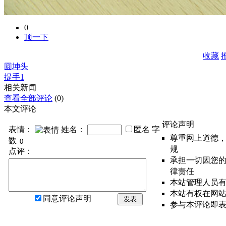
0
顶一下
收藏
圆坤头
提手1
相关新闻
查看全部评论
(0)
本文评论
评论声明
表情：
姓名：
匿名
字
尊重网上道德
数
规
点评：
承担一切因您
律责任
本站管理人员
本站有权在网
同意评论声明
发表
参与本评论即