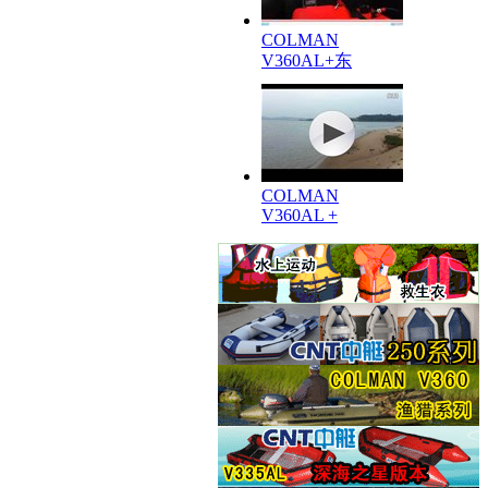
COLMAN
V360AL+东
COLMAN
V360AL +