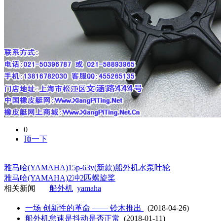
0
顶一下
雅马哈(YAMAHA)15p-63v(新款)船外机水泵叶轮
雅马哈(YAMAHA)2冲2匹螺旋桨
相关新闻
船外机
yamaha
一场 创新性的革命 —— 铃木推出
(2018-04-26)
船外机怠速是抖动是否正常
(2018-01-11)