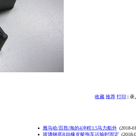
收藏
推荐
打印
| 
雅马哈/百胜/海的4冲程3.5马力船外
(2018-0
玻璃钢底RIB橡皮艇拖车运输时固定
(2018-