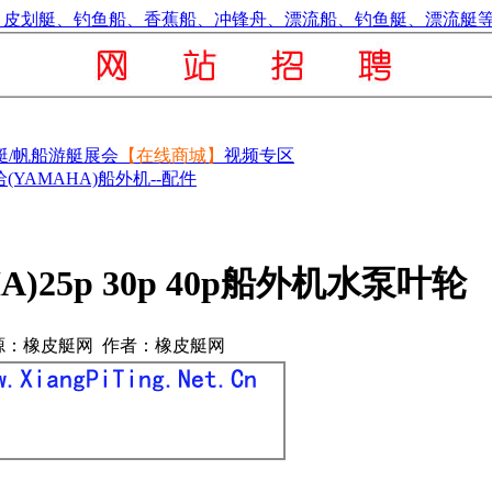
艇/帆船
游艇展会
【在线商城】
视频专区
(YAMAHA)船外机--配件
)25p 30p 40p船外机水泵叶轮
源：橡皮艇网 作者：橡皮艇网