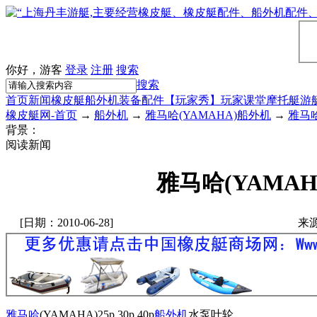
你好，游客
登录
注册
搜索
搜索
首页
新闻
橡皮艇
船外机
装备配件
【玩家秀】
玩家课堂
摩托艇
游
橡皮艇网-首页
→
船外机
→
雅马哈(YAMAHA)船外机
→
雅马哈
背景：
阅读新闻
雅马哈(YAMAHA
[日期：2010-06-28]
来
雅马哈
(YAMAHA)25p 30p 40p
船外机
水泵叶轮