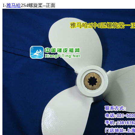
1-
雅马哈
2S4螺旋桨--正面