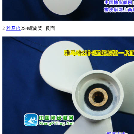
2-
雅马哈
2S4螺旋桨--反面