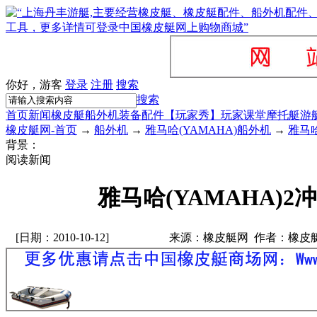
你好，游客
登录
注册
搜索
搜索
首页
新闻
橡皮艇
船外机
装备配件
【玩家秀】
玩家课堂
摩托艇
游
橡皮艇网-首页
→
船外机
→
雅马哈(YAMAHA)船外机
→
雅马哈
背景：
阅读新闻
雅马哈(YAMAHA)2
[日期：2010-10-12]
来源：橡皮艇网 作者：橡皮